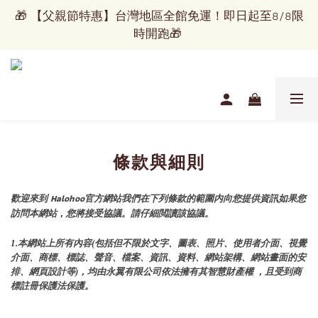
🎁 【父親節特惠】台灣地區全館免運！即日起至8/8限
🎁 【父親節特惠】台灣地區全館免運！即日起至8/8限
時開跑🎁 
時開跑🎁 
看見世界的美，配上屬於你的優雅！
✈️   國際運送服務正式開通   ✈️
條款與細則
🎁 【父親節特惠】台灣地區全館免運！即日起至8/8限
時開跑🎁 
Halohoo
歡迎來到
官方網站我們在下列條款的範圍内向您提供資訊如果您
訪問本網站，您將接受協議。請仔細閲讀該協議。
1.本網站上所有內容(包括但不限於文字、圖表、照片、使用者介面、視覺
介面、商標、標誌、聲音、檔案、資訊、資料、網站架構、網站畫面的安
排、網頁設計等)，均由永翼有限公司依法擁有其智慧財產權 ，且受到商
標註冊保護法保護。