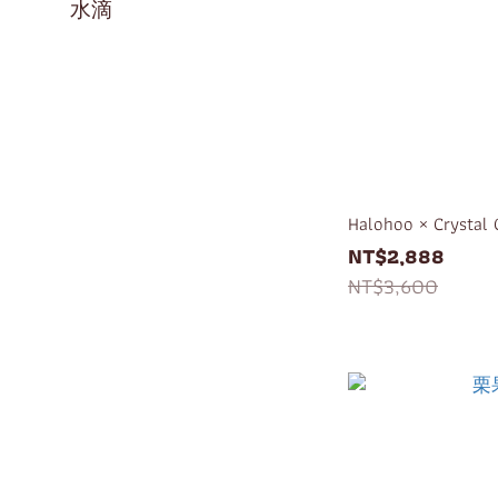
水滴
Halohoo × Cryst
NT$2,888
NT$3,600