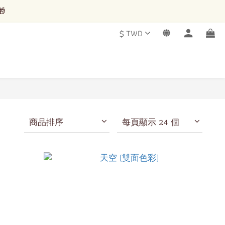
 
 
$
TWD
 
商品排序
每頁顯示 24 個