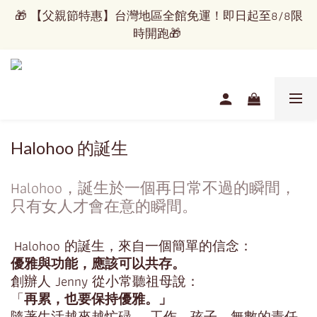
🎁 【父親節特惠】台灣地區全館免運！即日起至8/8限
🎁 【父親節特惠】台灣地區全館免運！即日起至8/8限
時開跑🎁 
時開跑🎁 
看見世界的美，配上屬於你的優雅！
✈️   國際運送服務正式開通   ✈️
Halohoo 的誕生
🎁 【父親節特惠】台灣地區全館免運！即日起至8/8限
時開跑🎁 
Halohoo，誕生於一個再日常不過的瞬間，
只有女人才會在意的瞬間。
Halohoo 的誕生，來自一個簡單的信念：
優雅與功能，應該可以共存。
創辦人 Jenny 從小常聽祖母說：
「
再累，也要保持優雅。」
隨著生活越來越忙碌——工作、孩子、無數的責任